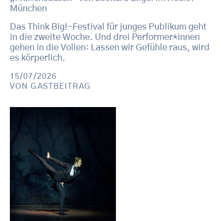
München
Das Think Big!-Festival für junges Publikum geht
in die zweite Woche. Und drei Performer*innen
gehen in die Vollen: Lassen wir Gefühle raus, wird
es körperlich.
15/07/2026
VON
GASTBEITRAG