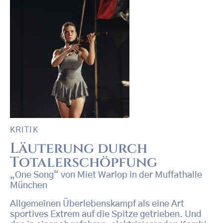
KRITIK
Läuterung durch
Totalerschöpfung
„One Song“ von Miet Warlop in der Muffathalle
München
Allgemeinen Überlebenskampf als eine Art
sportives Extrem auf die Spitze getrieben. Und