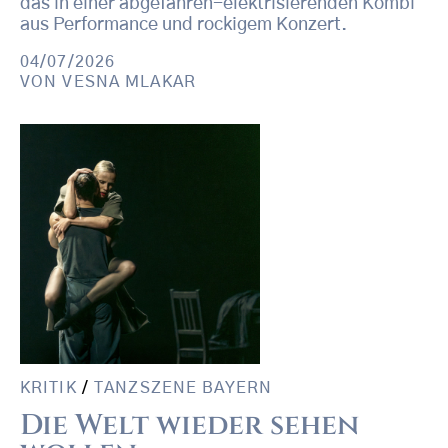
das in einer abgefahren-elektrisierenden Kombi
aus Performance und rockigem Konzert.
04/07/2026
VON
VESNA MLAKAR
KRITIK
/
TANZSZENE BAYERN
Die Welt wieder sehen