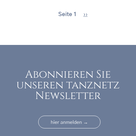
Seitennummerierung
Nächste Seite
Seite 1
››
Abonnieren Sie
unseren tanznetz
Newsletter
→
hier anmelden