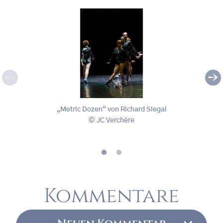
„Metric Dozen“ von Richard Siegal
„Tam
„Metric Dozen“ von Richard Siegal
JC Verchère
, © JC Verchère
, © 
Kommentare