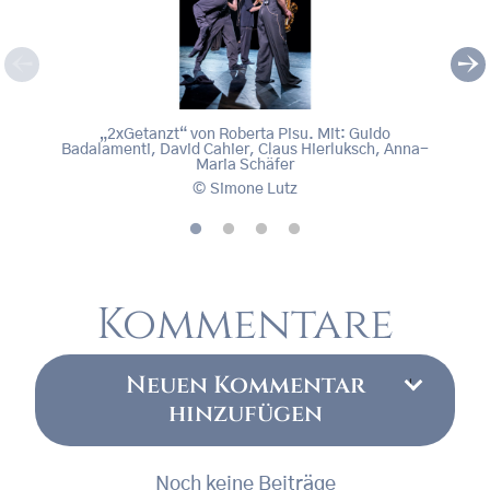
„2xGetanzt“ von Roberta Pisu. Mit: Guido Badala
„2xGe
„2xGetanzt“ von Roberta Pisu. Mit: Guido
„
Badalamenti, David Cahier, Claus Hierluksch, Anna-
Sc
, © Simone Lutz
, © S
Maria Schäfer
Simone Lutz
Kommentare
Neuen Kommentar
hinzufügen
Noch keine Beiträge