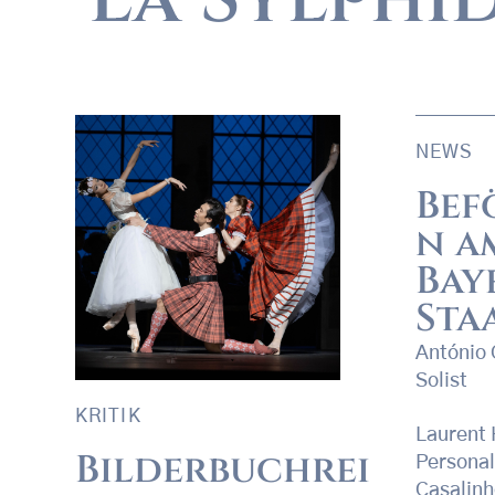
NEWS
Bef
n a
Bay
Sta
António 
Solist
KRITIK
Laurent 
Bilderbuchrei
Persona
Casalinh