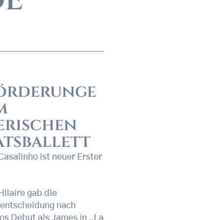
örderunge
m
erischen
atsballett
Casalinho ist neuer Erster
Hilaire gab die
lentscheidung nach
os Debut als James in „La