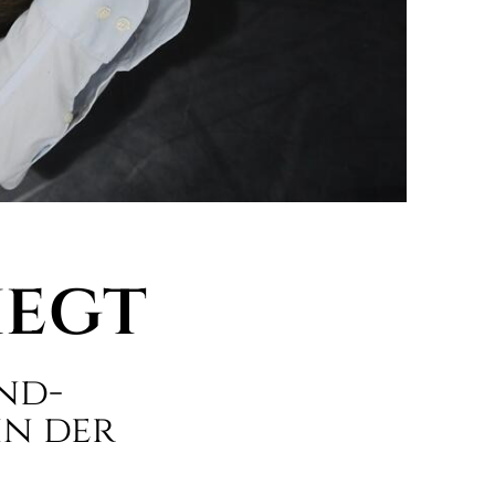
iegt
nd-
in der