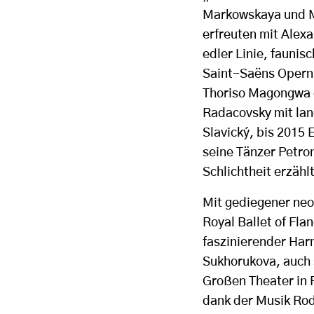
Markowskaya und M
erfreuten mit Alex
edler Linie, fauni
Saint-Saëns Opernk
Thoriso Magongwa 
Radacovsky mit lan
Slavický, bis 2015 
seine Tänzer Petro
Schlichtheit erzählt
Mit gediegener neo
Royal Ballet of Fla
faszinierender Har
Sukhorukova, auch s
Großen Theater in 
dank der Musik Rod