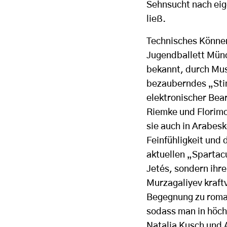
Sehnsucht nach ei
ließ.
Technisches Könne
Jugendballett Münc
bekannt, durch Mus
bezauberndes „Stim
elektronischer Bear
Riemke und Florimo
sie auch in Arabes
Feinfühligkeit und 
aktuellen „Spartac
Jetés, sondern ihre
Murzagaliyev kraftv
Begegnung zu roma
sodass man in höch
Natalia Kusch und 