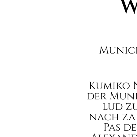
W
Munich
Kumiko 
der Muni
lud zu
nach za
Pas d