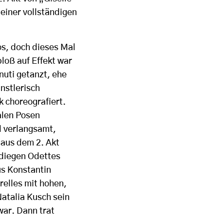
 einer vollständigen
os, doch dieses Mal
loß auf Effekt war
uti getanzt, ehe
nstlerisch
k choreografiert.
alen Posen
l verlangsamt,
 aus dem 2. Akt
ediegen Odettes
s Konstantin
relles mit hohen,
atalia Kusch sein
war. Dann trat