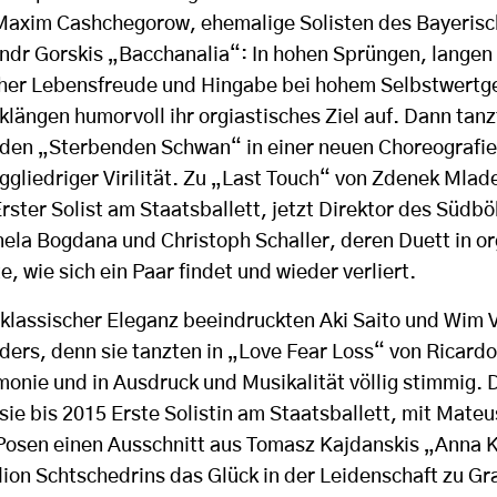
axim Cashchegorow, ehemalige Solisten des Bayerisch
andr Gorskis „Bacchanalia“: In hohen Sprüngen, lange
scher Lebensfreude und Hingabe bei hohem Selbstwertge
längen humorvoll ihr orgiastisches Ziel auf. Dann tan
den „Sterbenden Schwan“ in einer neuen Choreografie
ggliedriger Virilität. Zu „Last Touch“ von Zdenek Mlad
Erster Solist am Staatsballett, jetzt Direktor des Südb
nela Bogdana und Christoph Schaller, deren Duett in or
e, wie sich ein Paar findet und wieder verliert.
klassischer Eleganz beeindruckten Aki Saito und Wim
nders, denn sie tanzten in „Love Fear Loss“ von Ricard
monie und in Ausdruck und Musikalität völlig stimmig. 
ie bis 2015 Erste Solistin am Staatsballett, mit Mate
Posen einen Ausschnitt aus Tomasz Kajdanskis „Anna K
ion Schtschedrins das Glück in der Leidenschaft zu Gra