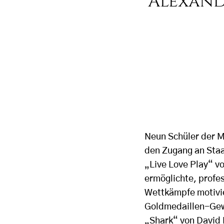
Alexand
Neun Schüler der Mu
den Zugang an Staa
„Live Love Play“ v
ermöglichte, profes
Wettkämpfe motivi
Goldmedaillen-Gew
„Shark“ von David 