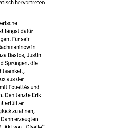
tisch hervortreten
erische
t längst dafür
gen. Für sein
 Rachmaninow in
uza Bastos, Justin
nd Sprüngen, die
chtsamkeit,
eux aus der
 mit Fouettés und
n. Den tanzte Erik
t erfüllter
lück zu ahnen,
. Dann erzeugten
. Akt von „Giselle“