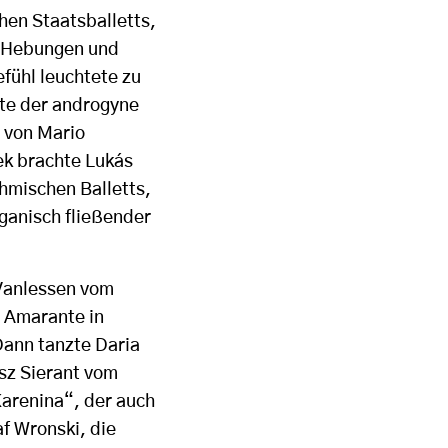
en Staatsballetts,
n Hebungen und
fühl leuchtete zu
zte der androgyne
 von Mario
ek brachte Lukás
öhmischen Balletts,
ganisch fließender
 Vanlessen vom
o Amarante in
Dann tanzte Daria
usz Sierant vom
arenina“, der auch
f Wronski, die