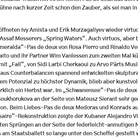
Bühne nach kurzer Zeit schon den Zauber, als sei man in
öffneten Ivy Amista und Erik Murzagaliyev wieder virtu
 Assaf Messerers „Spring Waters“. Auch virtuos, aber b
meralda“-Pas de deux von Rosa Pierro und Rinaldo Ven
Saito und ihr Partner Wim Vanlessen zum zweiten Mal kü
mit „Fall“, von Sidi Larbi Cherkaoui zu Arvo Pärts Musi
t aus Counterbalancen spannend entwickelten skulptur
dem Potenzial zu höchster Dynamik, blieb aber kunstvol
wirklich ein Herbst war. Im „Schwanensee“-Pas de deux
Soukhorukova an der Seite von Mateusz Sierant sehr g
ion. Beim Liebes-Pas de deux Medoras und Konrads au
aire“-Rekonstruktion zeigte der Kubaner Alejandro Vi
en Sprüngen an der Seite der federleicht-anmutigen N
 am Staatsballett so lange unter den Scheffel gestellt 