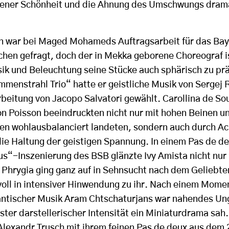
gener Schönheit und die Ahnung des Umschwungs drama
n war bei Maged Mohameds Auftragsarbeit für das Bay
hen gefragt, doch der in Mekka geborene Choreograf is
ik und Beleuchtung seine Stücke auch sphärisch zu prä
menstrahl Trio“ hatte er geistliche Musik von Sergej
beitung von Jacopo Salvatori gewählt. Carollina de So
n Poisson beeindruckten nicht nur mit hohen Beinen u
ken wohlausbalanciert landeten, sondern auch durch A
die Haltung der geistigen Spannung. In einem Pas de d
us“-Inszenierung des BSB glänzte Ivy Amista nicht nur
 Phrygia ging ganz auf in Sehnsucht nach dem Geliebte
oll in intensiver Hinwendung zu ihr. Nach einem Momen
ntischer Musik Aram Chtschaturjans war nahendes Ung
ster darstellerischer Intensität ein Miniaturdrama sah
Alexandr Trusch mit ihrem feinen Pas de deux aus dem 2