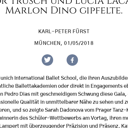
r Trusch und Lucia Lac
Marlon Dino gipfelte.
KARL-PETER FÜRST
MÜNCHEN
, 01/05/2018
nich International Ballet School, die ihren Auszubilde
tliche Ballettakademien oder direkt in Engagements eb
on Pedro Dias mit geschmeidigem Schwung diese Gala, 
sionelle Qualität in unmittelbarer Nähe zu sehen und z
eren, und so zeigte Sarah Dadonova vom Prager Tanz-
innerin des Schüler-Wettbewerbs am Vortag, ihren m
Lampert mit überzeugender Präzision und Präsenz. Ka