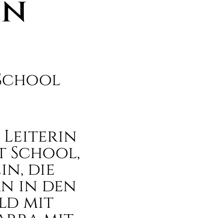
in
 School
Leiterin
t School,
in, die
n in den
ld mit